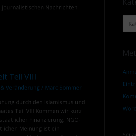
Kat
e journalistischen Nachrichten
Me
Anme
t Teil VIII
Eint
 & Veränderung
/
Marc Sommer
Komm
rohung durch den Islamismus und
Word
aates Teil VIII Kommen wir kurz
staatlicher Finanzierung, NGO-
tlichen Meinung ist ein
Sei a