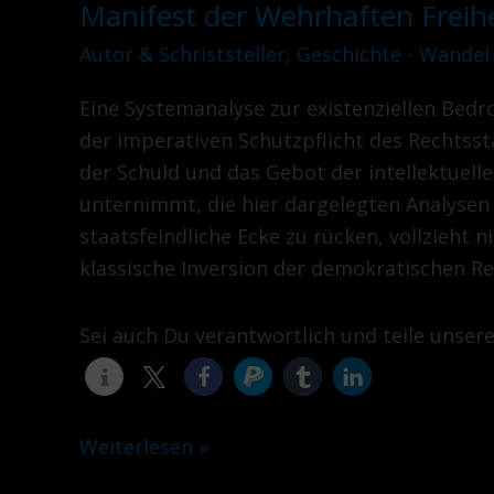
Manifest der Wehrhaften Freihei
Manifest
der
Autor & Schriststeller
,
Geschichte - Wandel
Wehrhaften
Eine Systemanalyse zur existenziellen Bed
Freiheit
der imperativen Schutzpflicht des Rechtsstaa
Teil
der Schuld und das Gebot der intellektuell
XI
unternimmt, die hier dargelegten Analysen 
staatsfeindliche Ecke zu rücken, vollzieht n
klassische Inversion der demokratischen R
Sei auch Du verantwortlich und teile unser
Weiterlesen »