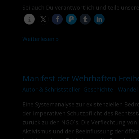
Sei auch Du verantwortlich und teile unser
Weiterlesen »
Manifest der Wehrhaften Freihei
Manifest
der
Autor & Schriststeller
,
Geschichte - Wandel
Wehrhaften
Eine Systemanalyse zur existenziellen Bed
Freiheit
der imperativen Schutzpflicht des Rechtsst
Teil
zurück zu den NGO´s. Die Verflechtung von 
VIII
Aktivismus und der Beeinflussung der öffen