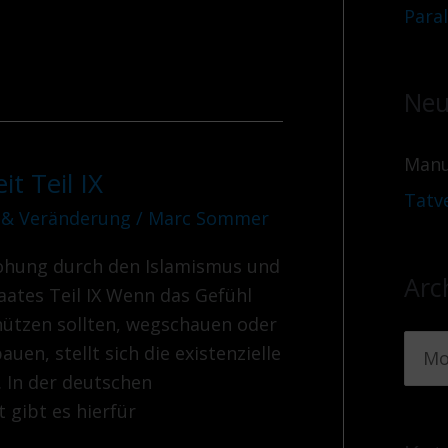
Para
Neu
Manu
t Teil IX
Tatv
 & Veränderung
/
Marc Sommer
rohung durch den Islamismus und
Arc
aates Teil IX Wenn das Gefühl
chützen sollten, wegschauen oder
en, stellt sich die existenzielle
 In der deutschen
 gibt es hierfür