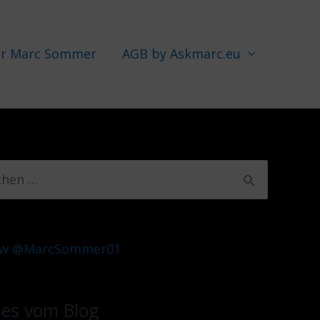
r Marc Sommer
AGB by Askmarc.eu
ow @MarcSommer01
es vom Blog