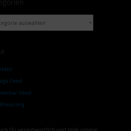
egorien
ta
lden
rags-Feed
entar-Feed
Press.org
uch Du verantwortlich und teile unsere