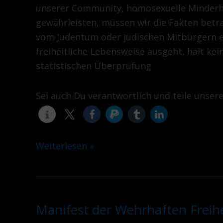
unserer Community, homosexuelle Minderhe
VII
gewährleisten, müssen wir die Fakten betr
vom Judentum oder jüdischen Mitbürgern e
freiheitliche Lebensweise ausgeht, hält kei
statistischen Überprüfung
Sei auch Du verantwortlich und teile unser
Weiterlesen »
Manifest der Wehrhaften Freihei
Manifest
der