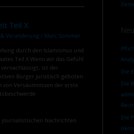
Demo
t Teil X
Neu
 & Veränderung
/
Marc Sommer
Pflic
rohung durch den Islamismus und
aates Teil X Wenn wir das Gefühl
Anal
vernachlässigt, ist der
Die 
iven Bürger juristisch geboten.
Die B
n von Versäumnissen der erste
chtsbeschwerde
admi
Rech
Die 
e journalistischen Nachrichten
ökon