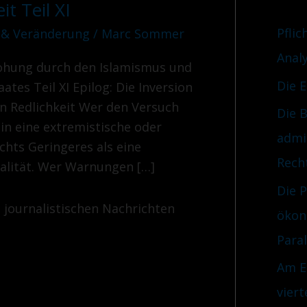
t Teil XI
r
n
i
Pflic
 & Veränderung
/
Marc Sommer
a
e
Anal
c
rohung durch den Islamismus und
n
Die 
tes Teil XI Epilog: Die Inversion
h
en Redlichkeit Wer den Versuch
Die B
:
in eine extremistische oder
admi
ichts Geringeres als eine
Rech
ealität. Wer Warnungen […]
Die 
e journalistischen Nachrichten
ökon
Para
Am E
viert