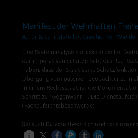
Manifest der Wehrhaften Freihei
Manifest
der
Autor & Schriststeller
,
Geschichte - Wandel
Wehrhaften
Eine Systemanalyse zur existenziellen Bed
Freiheit
der imperativen Schutzpflicht des Rechtsst
Teil
haben, dass der Staat seine Schutzfunktion 
X
Übergang vom passiven Beobachter zum akt
In einem Rechtsstaat ist die Dokumentatio
Schritt zur Gegenwehr. 1. Die Dienstaufsi
(Fachaufsichtsbeschwerde)
Sei auch Du verantwortlich und teile unser