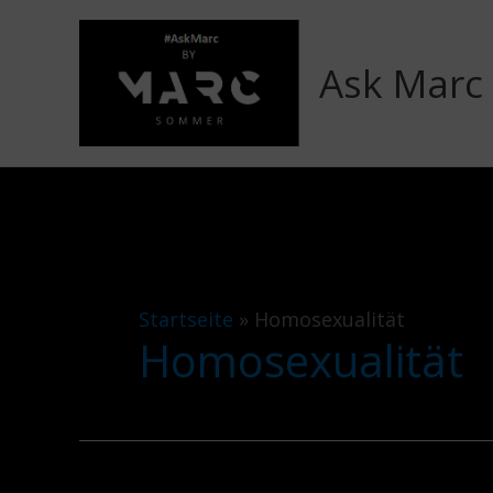
Zum
Inhalt
Ask Marc
springen
Startseite
»
Homosexualität
Homosexualität