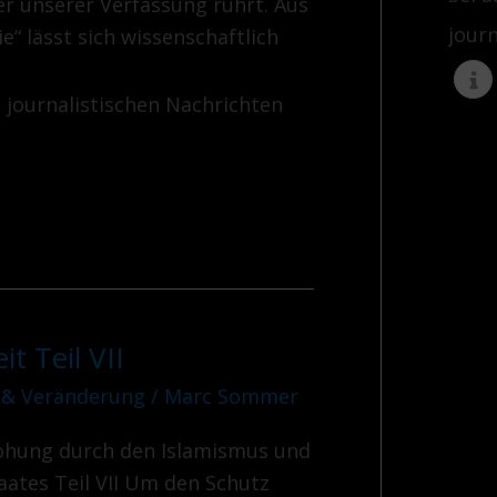
er unserer Verfassung rührt. Aus
jour
“ lässt sich wissenschaftlich
e journalistischen Nachrichten
t Teil VII
 & Veränderung
/
Marc Sommer
rohung durch den Islamismus und
aates Teil VII Um den Schutz