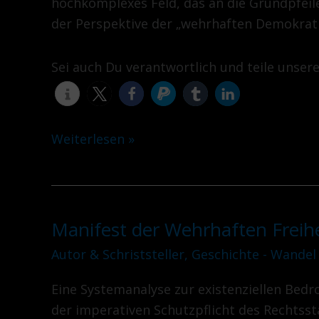
hochkomplexes Feld, das an die Grundpfeil
der Perspektive der „wehrhaften Demokratie
Sei auch Du verantwortlich und teile unser
Weiterlesen »
Manifest der Wehrhaften Freihei
Manifest
der
Autor & Schriststeller
,
Geschichte - Wandel
Wehrhaften
Eine Systemanalyse zur existenziellen Bed
Freiheit
der imperativen Schutzpflicht des Rechtsst
Teil