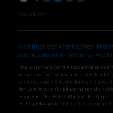
Weiterlesen »
Manifest der Wehrhaften Freihei
Manifest
der
Autor & Schriststeller
,
Geschichte - Wandel
Wehrhaften
Eine Systemanalyse zur existenziellen Bed
Freiheit
der imperativen Schutzpflicht des Rechtsst
Teil
entsteht, dass die Institutionen, die uns s
IX
den Schutzraum für Minderheiten aktiv abbau
Frage nach der Wehrhaftigkeit des Bürgers.
Rechtsphilosophie und im Verfassungsrecht