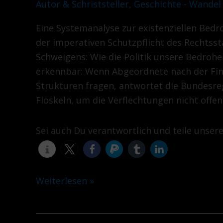
Autor & Schriststeller
,
Geschichte - Wandel
Wehrhaften
Eine Systemanalyse zur existenziellen Bed
Freiheit
der imperativen Schutzpflicht des Rechtsst
Teil
Schweigens: Wie die Politik unsere Bedroher
VI
erkennbar: Wenn Abgeordnete nach der Fin
Strukturen fragen, antwortet die Bundesreg
Floskeln, um die Verflechtungen nicht offe
Sei auch Du verantwortlich und teile unser
Weiterlesen »