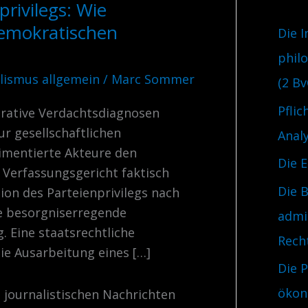
rivilegs: Wie
r
n
demokratischen
i
Die I
a
e
phil
c
lismus allgemein
/
Marc Sommer
n
(2 Bv
h
Pflic
trative Verdachtsdiagnosen
:
zur gesellschaftlichen
Anal
limentierte Akteure den
Die 
s Verfassungsgericht faktisch
Die B
ion des Parteienprivilegs nach
ne besorgniserregende
admi
 Eine staatsrechtliche
Rech
ie Ausarbeitung eines […]
Die 
ökon
e journalistischen Nachrichten