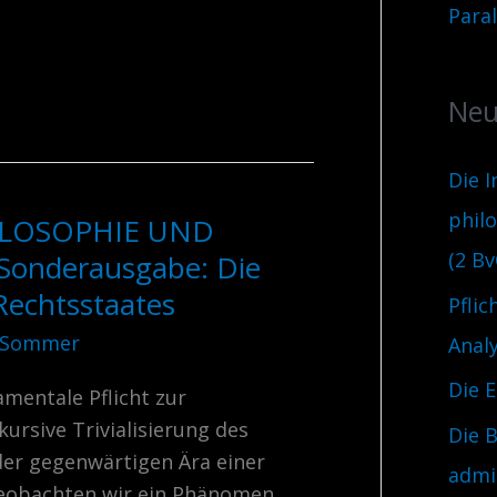
Para
Neu
Die I
phil
ILOSOPHIE UND
(2 Bv
 Sonderausgabe: Die
Rechtsstaates
Pflic
 Sommer
Anal
Die 
mentale Pflicht zur
ursive Trivialisierung des
Die B
der gegenwärtigen Ära einer
admi
eobachten wir ein Phänomen,