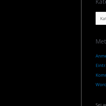
Kat
Me
Anme
Eint
Komm
Word
Sei a