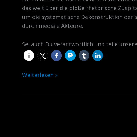
Die
das weit über die bloße rhetorische Zuspit
Integrität
um die systematische Dekonstruktion der s
des
durch mediale Akteure.
demokratischen
Rechtsstaates
Sei auch Du verantwortlich und teile unser
Weiterlesen »