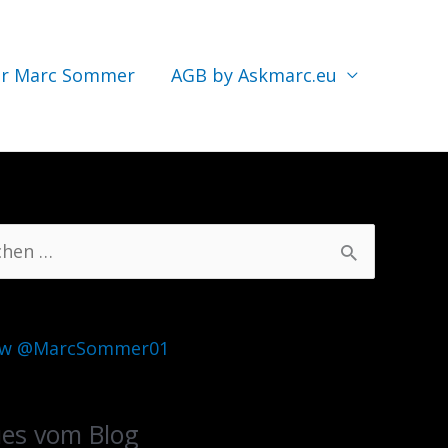
r Marc Sommer
AGB by Askmarc.eu
ow @MarcSommer01
es vom Blog