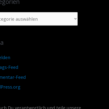
egorien
ta
lden
rags-Feed
entar-Feed
Press.org
uch Du verantwortlich und teile unsere