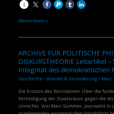
Weiterlesen »
ARCHIVE FÜR POLITISCHE PH
ARCHIVE
FÜR
DISKURSTHEORIE Leitartikel –
POLITISCHE
Integrität des demokratischen 
PHILOSOPHIE
Geschichte - Wandel & Veränderung
/
Marc
UND
DISKURSTHEORIE
Die Erosion des Normativen: Über die funda
Leitartikel
Verteidigung der Staatsräson gegen die disk
–
Unrechts Von Marc Sommer, Journalist In 
Sonderausgabe:
zunehmenden epistemischen Instabilität b