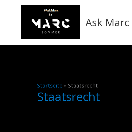
Zum
Inhalt
Ask Marc
springen
Startseite
»
Staatsrecht
Staatsrecht