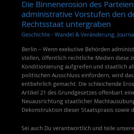
Die Binnenerosion des Parteienp
Die
Binnenerosion
administrative Vorstufen den 
des
Rechtsstaat untergraben
Parteienprivilegs:
Geschichte - Wandel & Veränderung
,
Journa
Wie
administrative
Berlin – Wenn exekutive Behörden adminis
Vorstufen
stellen, öffentlich rechtliche Medien diese 
den
Konditionierung aufgreifen und staatlich a
demokratischen
politischen Ausschluss einfordern, wird da
Rechtsstaat
entbehrlich gemacht. Die schleichende Eros
untergraben
Artikel 21 des Grundgesetzes offenbart ei
Neuausrichtung staatlicher Machtausübung.
Dekonstruktion dieser Staatspraxis sowie d
Sei auch Du verantwortlich und teile unser