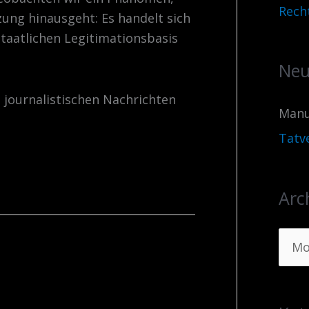
Rech
zung hinausgeht: Es handelt sich
taatlichen Legitimationsbasis
Neu
e journalistischen Nachrichten
Manu
Tatv
Arc