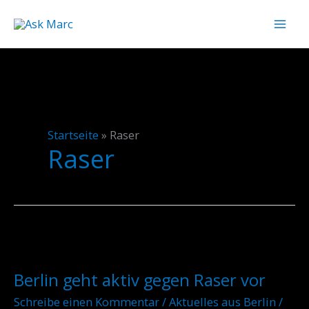
Zum
Inhalt
springen
Startseite
»
Raser
Raser
Berlin
geht
Berlin geht aktiv gegen Raser vor
aktiv
gegen
Schreibe einen Kommentar
/
Aktuelles aus Berlin
/