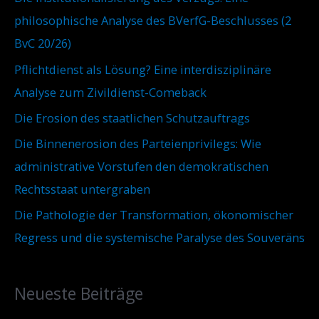
a
e
philosophische Analyse des BVerfG-Beschlusses (2
c
n
BvC 20/26)
h
Pflichtdienst als Lösung? Eine interdisziplinäre
:
Analyse zum Zivildienst-Comeback
Die Erosion des staatlichen Schutzauftrags
Die Binnenerosion des Parteienprivilegs: Wie
administrative Vorstufen den demokratischen
Rechtsstaat untergraben
Die Pathologie der Transformation, ökonomischer
Regress und die systemische Paralyse des Souveräns
Neueste Beiträge