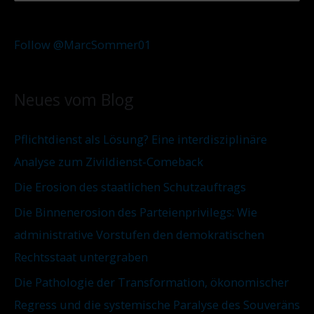
u
c
t
c
h
e
Follow @MarcSommer01
h
i
g
e
v
o
Neues vom Blog
n
r
n
i
Pflichtdienst als Lösung? Eine interdisziplinäre
a
e
Analyse zum Zivildienst-Comeback
c
n
Die Erosion des staatlichen Schutzauftrags
h
:
Die Binnenerosion des Parteienprivilegs: Wie
administrative Vorstufen den demokratischen
Rechtsstaat untergraben
Die Pathologie der Transformation, ökonomischer
Regress und die systemische Paralyse des Souveräns