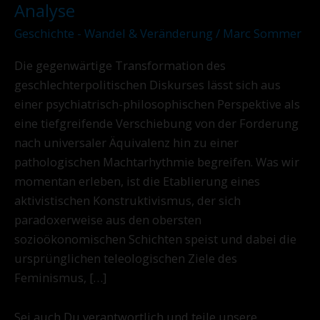
psychologisch-
Analyse
dystopische
Geschichte - Wandel & Veränderung
/
Marc Sommer
Analyse
Die gegenwärtige Transformation des
geschlechterpolitischen Diskurses lässt sich aus
einer psychiatrisch-philosophischen Perspektive als
eine tiefgreifende Verschiebung von der Forderung
nach universaler Äquivalenz hin zu einer
pathologischen Machtarhythmie begreifen. Was wir
momentan erleben, ist die Etablierung eines
aktivistischen Konstruktivismus, der sich
paradoxerweise aus den obersten
sozioökonomischen Schichten speist und dabei die
ursprünglichen teleologischen Ziele des
Feminismus, […]
Sei auch Du verantwortlich und teile unsere