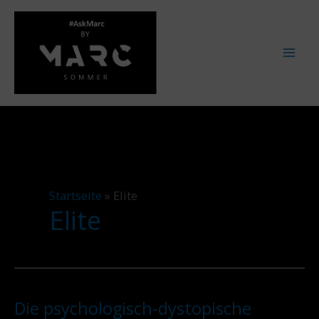
Zum
Inhalt
springen
Startseite
»
Elite
Elite
Die psychologisch-dystopische
Die