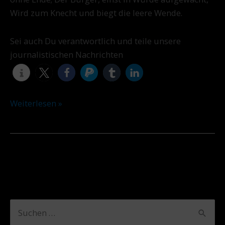
Wird zum Knecht und biegt die leere Wende.
Sei auch Du verantwortlich und teile unsere
journalistischen Nachrichten
Weiterlesen »
A
K
S
r
a