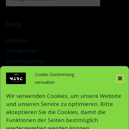
Meta
Anmelden
Eintrags-Feed
Kommentar-Feed
WordPress.org
Cookie-Zustimmung
verwalten
Sei auch Du verantwortlich und teile unsere
Wir verwenden Cookies, um unsere Website
journalistischen Nachrichten
und unseren Service zu optimieren. Bitte
akzeptieren Sie die Cookies, damit die
Funktionen der Seiten bestmöglich
wiedergegeben werden können.