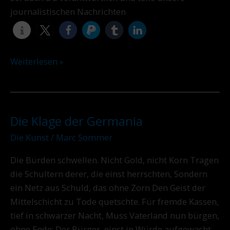
journalistischen Nachrichten
Weiterlesen »
Die Klage der Germania
Die
Klage
Die Kunst
/
Marc Sommer
der
Die Bürden schwellen. Nicht Gold, nicht Korn Tragen
Germania
die Schultern derer, die einst herrschten, Sondern
ein Netz aus Schuld, das ohne Zorn Den Geist der
Mittelschicht zu Tode quetschte. Für fremde Kassen,
tief in schwarzer Nacht, Muss Vaterland nun bürgen,
ohne Ende; Der Bürger, einst in Würde aufgewacht,