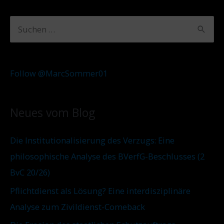
A
K
S
r
a
u
c
t
c
h
e
Follow @MarcSommer01
h
i
g
e
v
o
Neues vom Blog
n
r
n
i
Die Institutionalisierung des Verzugs: Eine
a
e
philosophische Analyse des BVerfG-Beschlusses (2
c
n
BvC 20/26)
h
Pflichtdienst als Lösung? Eine interdisziplinäre
:
Analyse zum Zivildienst-Comeback