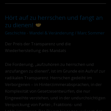
Hört auf zu herrschen und fangt an
Hört
auf
zu dienen!
zu
Geschichte - Wandel & Veränderung
/
Marc Sommer
herrschen
und
Der Preis der Transparenz und die
fangt
Wiederherstellung des Mandats
an
zu
Die Forderung, „aufzuhören zu herrschen und
dienen!
anzufangen zu dienen“, ist im Grunde ein Aufruf zur
radikalen Transparenz. Herrschen gedeiht im
Verborgenen – in Hinterzimmerabsprachen, in der
Komplexität von Gesetzesentwürfen, die nur
Eingeweihte verstehen, und in der undurchsichtigen
Verquickung von Partei-, Fraktions- und