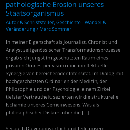
Herzinfarkt:
pathologische Erosion unseres
Die
Staatsorganismus
pathologische
Autor & Schriststeller
,
Geschichte - Wandel &
Erosion
Veränderung
/
Marc Sommer
unseres
In meiner Eigenschaft als Journalist, Chronist und
Staatsorganismus
Analyst zeitgenössischer Transformationsprozesse
ergab sich jüngst im geschützten Raum eines
privaten Omnes-per visum eine intellektuelle
Synergie von bereichernder Intensität. Im Dialog mit
hochgeschätzten Ordinarien der Medizin, der
Philosophie und der Psychologie, einem Zirkel
tiefster Vertrautheit, sezierten wir die strukturelle
Ischämie unseres Gemeinwesens. Was als
philosophischer Diskurs über die […]
Sei auch Du verantwortlich und teile unsere