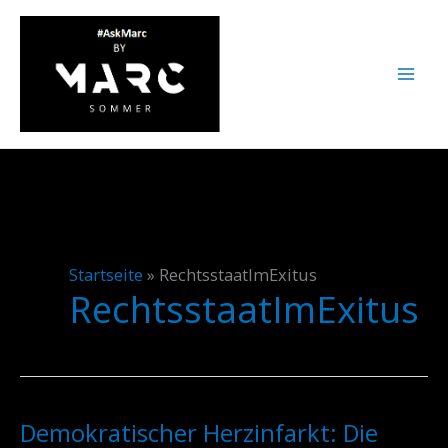
Zum
Inhalt
springen
Startseite
»
RechtsstaatImExitus
RechtsstaatImExitus
Demokratischer Herzinfarkt: Die
Demokratischer