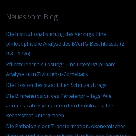
i
g
e
v
o
Neues vom Blog
n
r
n
i
Die Institutionalisierung des Verzugs: Eine
a
e
philosophische Analyse des BVerfG-Beschlusses (2
c
n
BvC 20/26)
h
Pflichtdienst als Lösung? Eine interdisziplinäre
:
Analyse zum Zivildienst-Comeback
Die Erosion des staatlichen Schutzauftrags
Die Binnenerosion des Parteienprivilegs: Wie
administrative Vorstufen den demokratischen
Rechtsstaat untergraben
Die Pathologie der Transformation, ökonomischer
Regress und die systemische Paralyse des Souveräns