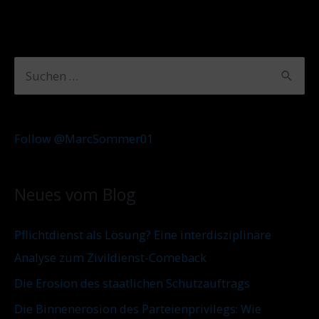
A
K
S
r
a
u
c
t
c
h
e
Follow @MarcSommer01
h
i
g
e
v
o
Neues vom Blog
n
r
n
i
Pflichtdienst als Lösung? Eine interdisziplinäre
a
e
Analyse zum Zivildienst-Comeback
c
n
Die Erosion des staatlichen Schutzauftrags
h
:
Die Binnenerosion des Parteienprivilegs: Wie