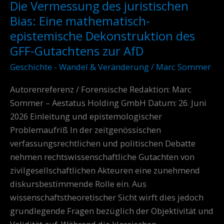
Die Vermessung des juristischen
Die
Vermessung
Bias: Eine mathematisch-
des
epistemische Dekonstruktion des
juristischen
GFF-Gutachtens zur AfD
Bias:
Geschichte - Wandel & Veränderung
/
Marc Sommer
Eine
mathematisch-
Autorenreferenz / Forensische Redaktion: Marc
epistemische
Sommer – Aestatus Holding GmbH Datum: 26. Juni
Dekonstruktion
2026 Einleitung und epistemologischer
des
Problemaufriß In der zeitgenössischen
GFF-
verfassungsrechtlichen und politischen Debatte
Gutachtens
nehmen rechtswissenschaftliche Gutachten von
zur
zivilgesellschaftlichen Akteuren eine zunehmend
AfD
diskursbestimmende Rolle ein. Aus
wissenschaftstheoretischer Sicht wirft dies jedoch
grundlegende Fragen bezüglich der Objektivität und