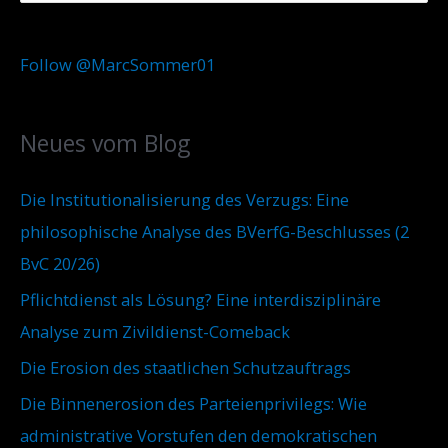
u
c
t
c
h
e
Follow @MarcSommer01
h
i
g
e
v
o
Neues vom Blog
n
r
n
i
Die Institutionalisierung des Verzugs: Eine
a
e
philosophische Analyse des BVerfG-Beschlusses (2
c
n
BvC 20/26)
h
Pflichtdienst als Lösung? Eine interdisziplinäre
:
Analyse zum Zivildienst-Comeback
Die Erosion des staatlichen Schutzauftrags
Die Binnenerosion des Parteienprivilegs: Wie
administrative Vorstufen den demokratischen