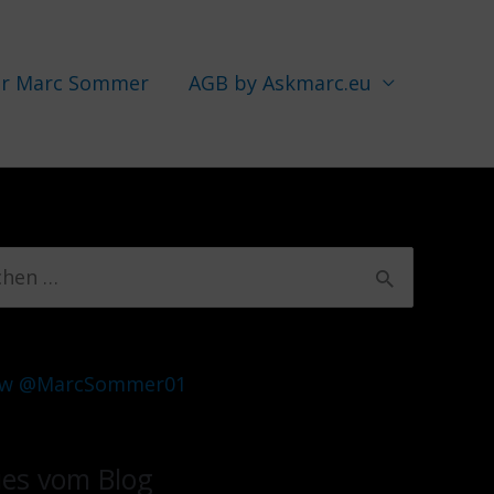
r Marc Sommer
AGB by Askmarc.eu
ow @MarcSommer01
es vom Blog