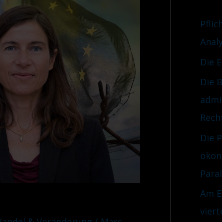
r
n
i
Pflic
a
e
Anal
c
n
Die 
h
Die B
:
admi
Rech
Die 
ökon
Para
Am E
viert
Wandel & Veränderung
/
Marc