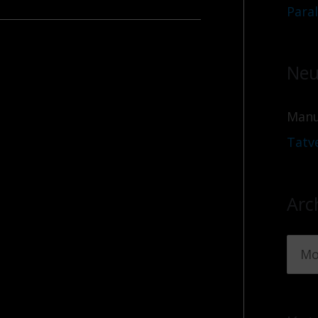
Para
Neu
Manu
Tatv
Arc