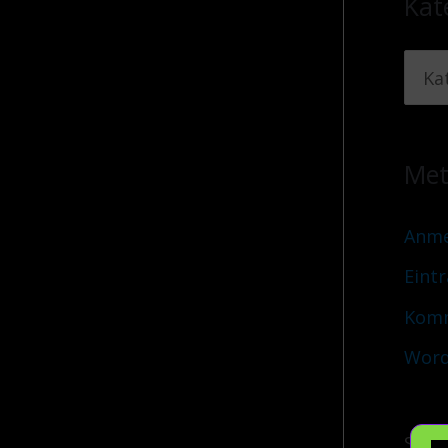
Kat
Me
Anme
Eint
Komm
Word
Sei a