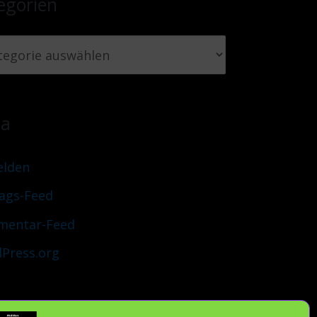
egorien
ta
lden
rags-Feed
entar-Feed
Press.org
uch Du verantwortlich und teile unsere