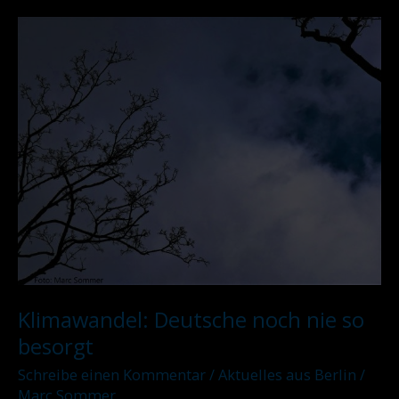
Klimawandel:
Deutsche
noch
nie
so
besorgt
Klimawandel: Deutsche noch nie so
besorgt
Schreibe einen Kommentar
/
Aktuelles aus Berlin
/
Marc Sommer