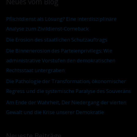
Neues vom Blog
n
r
n
i
Pflichtdienst als Lösung? Eine interdisziplinäre
a
e
Analyse zum Zivildienst-Comeback
c
n
Die Erosion des staatlichen Schutzauftrags
h
:
Die Binnenerosion des Parteienprivilegs: Wie
administrative Vorstufen den demokratischen
Rechtsstaat untergraben
Die Pathologie der Transformation, ökonomischer
Regress und die systemische Paralyse des Souveräns
Am Ende der Wahrheit, Der Niedergang der vierten
Gewalt und die Krise unserer Demokratie
Neueste Beiträge