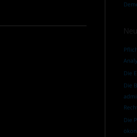
Demo
Neu
Pflic
Anal
Die 
Die B
admi
Rech
Die 
ökon