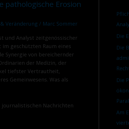
e pathologische Erosion
r
n
i
Pflic
a
e
 & Veränderung
/
Marc Sommer
Anal
c
n
Die 
ist und Analyst zeitgenössischer
h
t im geschützten Raum eines
Die B
:
le Synergie von bereichernder
admi
Ordinarien der Medizin, der
Rech
el tiefster Vertrautheit,
seres Gemeinwesens. Was als
Die 
ökon
Para
e journalistischen Nachrichten
Am E
viert