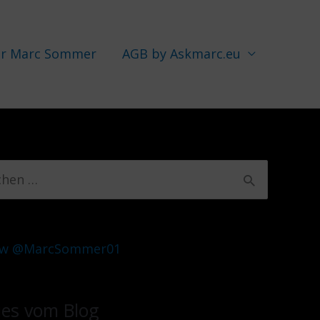
r Marc Sommer
AGB by Askmarc.eu
ow @MarcSommer01
es vom Blog