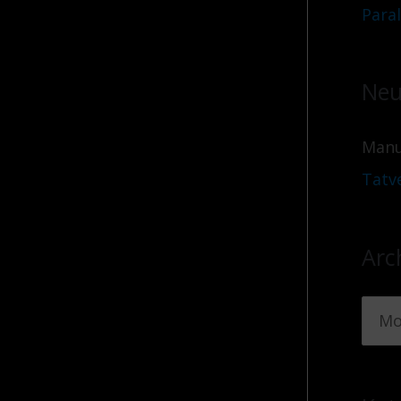
Para
Neu
Manu
Tatv
Arc