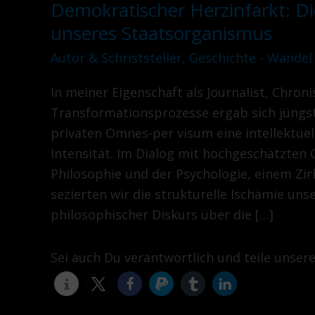
Demokratischer Herzinfarkt: Di
Demokratischer
Herzinfarkt:
unseres Staatsorganismus
Die
Autor & Schriststeller
,
Geschichte - Wandel
pathologische
Erosion
In meiner Eigenschaft als Journalist, Chron
unseres
Transformationsprozesse ergab sich jüngs
Staatsorganismus
privaten Omnes-per visum eine intellektuel
Intensität. Im Dialog mit hochgeschätzten 
Philosophie und der Psychologie, einem Zirk
sezierten wir die strukturelle Ischämie un
philosophischer Diskurs über die […]
Sei auch Du verantwortlich und teile unser