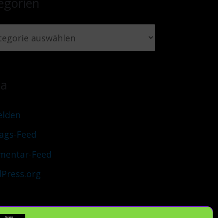
egorien
ta
lden
rags-Feed
entar-Feed
Press.org
uch Du verantwortlich und teile unsere