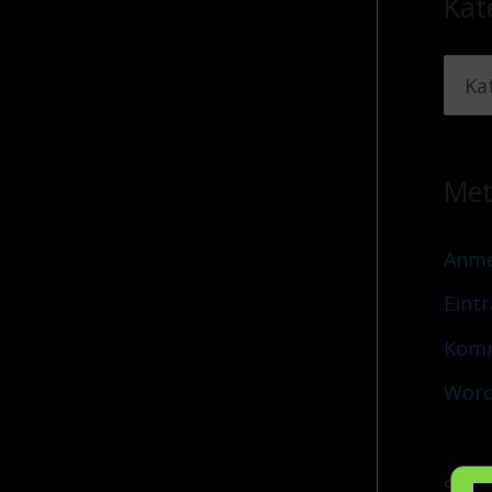
Kat
Me
Anme
Eint
Komm
Word
Sei a