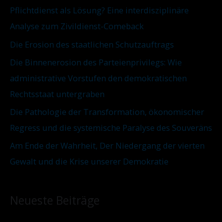
i
Pflichtdienst als Lösung? Eine interdisziplinäre
a
e
Analyse zum Zivildienst-Comeback
c
n
Die Erosion des staatlichen Schutzauftrags
h
:
Die Binnenerosion des Parteienprivilegs: Wie
administrative Vorstufen den demokratischen
Rechtsstaat untergraben
Die Pathologie der Transformation, ökonomischer
Regress und die systemische Paralyse des Souveräns
Am Ende der Wahrheit, Der Niedergang der vierten
Gewalt und die Krise unserer Demokratie
Neueste Beiträge