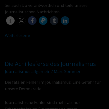
Sei auch Du verantwortlich und teile unsere
journalistischen Nachrichten
Weiterlesen »
Die Achillesferse des Journalismus
Die
Achillesferse
Journalismus allgemein
/
Marc Sommer
des
Die fatalen Fehler im Journalismus: Eine Gefahr für
Journalismus
unsere Demokratie
Journalistische Fehler sind mehr als nur
Schönheitsfehler: Sie verzerren unsere