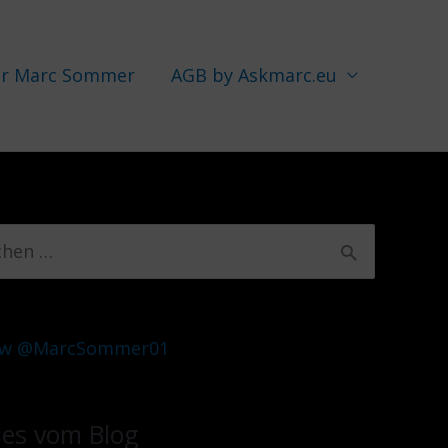
r Marc Sommer
AGB by Askmarc.eu
ow @MarcSommer01
es vom Blog