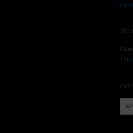
Para
Neu
Manu
Tatv
Arc