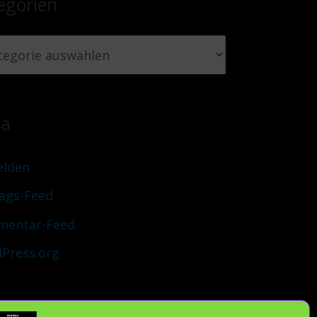
egorien
ta
lden
rags-Feed
entar-Feed
Press.org
uch Du verantwortlich und teile unsere