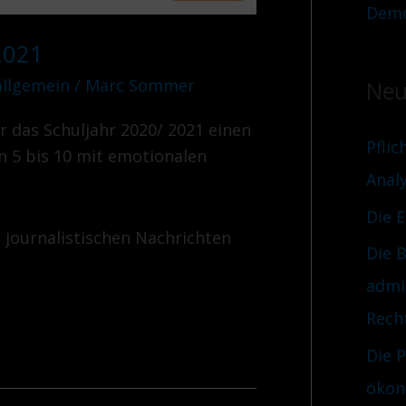
Demo
2021
allgemein
/
Marc Sommer
Neu
r das Schuljahr 2020/ 2021 einen
Pflic
n 5 bis 10 mit emotionalen
Anal
Die 
e journalistischen Nachrichten
Die B
admi
Rech
Die 
ökon