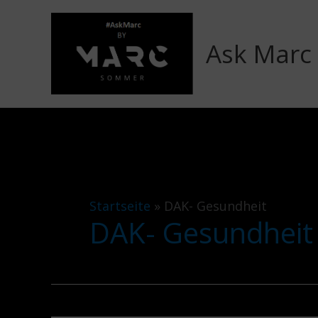
Zum
Inhalt
Ask Marc
springen
Startseite
»
DAK- Gesundheit
DAK- Gesundheit