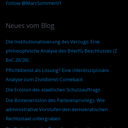
h
e
Follow @MarcSommer01
h
i
g
e
v
o
Neues vom Blog
n
r
n
i
Die Institutionalisierung des Verzugs: Eine
a
e
philosophische Analyse des BVerfG-Beschlusses (2
c
n
BvC 20/26)
h
Pflichtdienst als Lösung? Eine interdisziplinäre
:
Analyse zum Zivildienst-Comeback
Die Erosion des staatlichen Schutzauftrags
Die Binnenerosion des Parteienprivilegs: Wie
administrative Vorstufen den demokratischen
Rechtsstaat untergraben