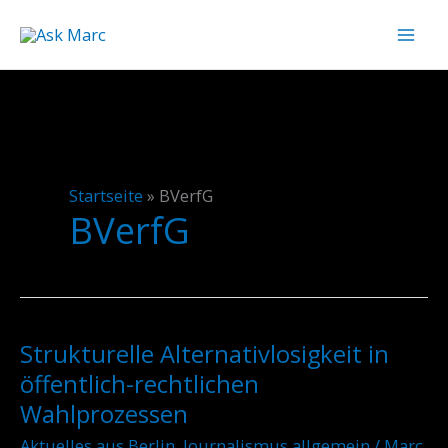
Zum
Inhalt
springen
Startseite
»
BVerfG
BVerfG
Strukturelle Alternativlosigkeit in
Strukturelle
Alternativlosigkeit
öffentlich-rechtlichen
in
Wahlprozessen
öffentlich-
Aktuelles aus Berlin
,
Journalismus allgemein
/
Marc