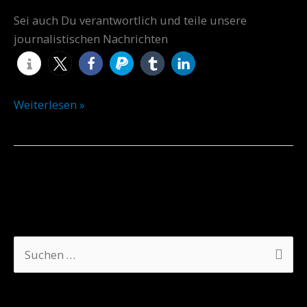
Sei auch Du verantwortlich und teile unsere
journalistischen Nachrichten
Weiterlesen »
A
K
S
r
a
u
c
t
c