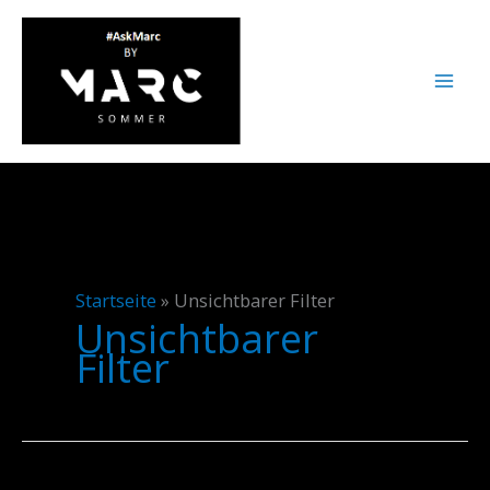
Zum
Inhalt
springen
Startseite
»
Unsichtbarer Filter
Unsichtbarer
Filter