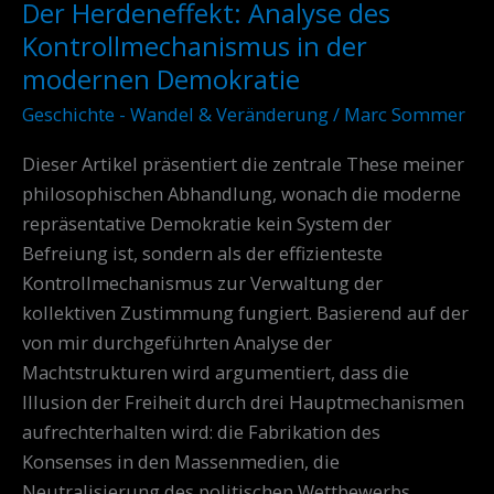
Der Herdeneffekt: Analyse des
Der
Herdeneffekt:
Kontrollmechanismus in der
Analyse
modernen Demokratie
des
Geschichte - Wandel & Veränderung
/
Marc Sommer
Kontrollmechanismus
in
Dieser Artikel präsentiert die zentrale These meiner
der
philosophischen Abhandlung, wonach die moderne
modernen
repräsentative Demokratie kein System der
Demokratie
Befreiung ist, sondern als der effizienteste
Kontrollmechanismus zur Verwaltung der
kollektiven Zustimmung fungiert. Basierend auf der
von mir durchgeführten Analyse der
Machtstrukturen wird argumentiert, dass die
Illusion der Freiheit durch drei Hauptmechanismen
aufrechterhalten wird: die Fabrikation des
Konsenses in den Massenmedien, die
Neutralisierung des politischen Wettbewerbs