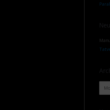
Para
Neu
Manu
Tatv
Arc