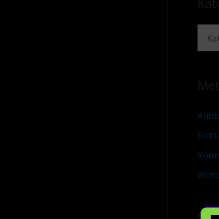
Kat
Me
Anme
Eint
Komm
Word
Sei a