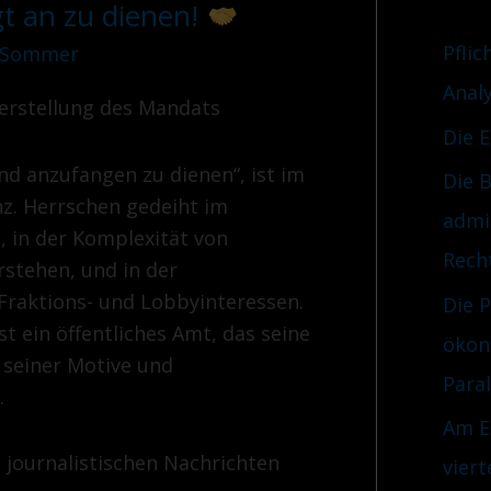
t an zu dienen!
r
n
i
Pflic
 Sommer
a
e
Anal
c
erstellung des Mandats
n
Die 
h
nd anzufangen zu dienen“, ist im
Die B
:
nz. Herrschen gedeiht im
admi
 in der Komplexität von
Rech
rstehen, und in der
Fraktions- und Lobbyinteressen.
Die 
st ein öffentliches Amt, das seine
ökon
 seiner Motive und
Para
.
Am E
e journalistischen Nachrichten
viert