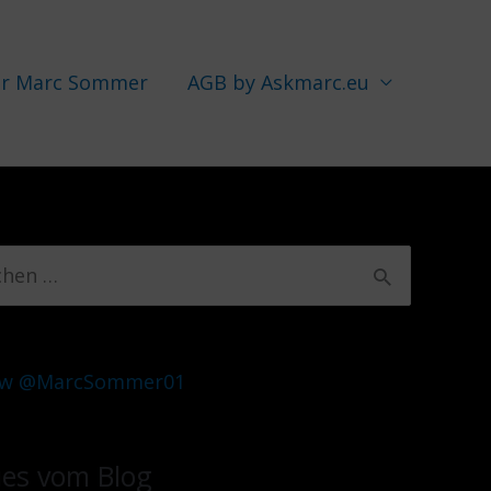
r Marc Sommer
AGB by Askmarc.eu
ow @MarcSommer01
es vom Blog