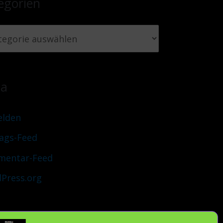
egorien
ta
lden
rags-Feed
entar-Feed
Press.org
uch Du verantwortlich und teile unsere