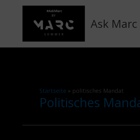
Zum
Inhalt
Ask Marc
springen
Startseite
»
politisches Mandat
Politisches Mand