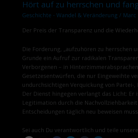
Hört auf zu herrschen und fang
Hört
auf
Geschichte - Wandel & Veränderung
/
Marc
zu
Der Preis der Transparenz und die Wiederh
herrschen
und
fangt
Die Forderung, „aufzuhören zu herrschen u
an
Grunde ein Aufruf zur radikalen Transpare
zu
Verborgenen – in Hinterzimmerabsprachen,
dienen!
Gesetzesentwürfen, die nur Eingeweihte ve
undurchsichtigen Verquickung von Partei-, 
Der Dienst hingegen verlangt das Licht: Er i
Legitimation durch die Nachvollziehbarkeit
Entscheidungen täglich neu beweisen muss
Sei auch Du verantwortlich und teile unser