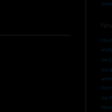
Demo
Neu
Pflic
Anal
Die 
Die B
admi
Rech
Die 
ökon