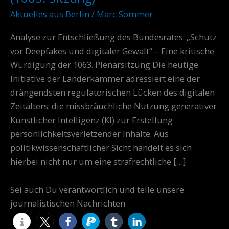
mit
Aktuelles aus Berlin
/
Marc Sommer
Opfern
digitaler
Analyse zur Entschließung des Bundesrates: „Schutz
Gewalt
vor Deepfakes und digitaler Gewalt“ – Eine kritische
–
Würdigung der 1063. Plenarsitzung Die heutige
Schutz
Initiative der Länderkammer adressiert eine der
vor
drängendsten regulatorischen Lücken des digitalen
Deepfakes“
Zeitalters: die missbräuchliche Nutzung generativer
(1063.
Künstlicher Intelligenz (KI) zur Erstellung
Sitzung)
persönlichkeitsverletzender Inhalte. Aus
politikwissenschaftlicher Sicht handelt es sich
hierbei nicht nur um eine strafrechtliche […]
Sei auch Du verantwortlich und teile unsere
journalistischen Nachrichten