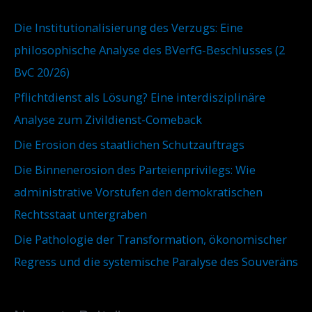
n
i
Die Institutionalisierung des Verzugs: Eine
a
e
philosophische Analyse des BVerfG-Beschlusses (2
c
n
BvC 20/26)
h
Pflichtdienst als Lösung? Eine interdisziplinäre
:
Analyse zum Zivildienst-Comeback
Die Erosion des staatlichen Schutzauftrags
Die Binnenerosion des Parteienprivilegs: Wie
administrative Vorstufen den demokratischen
Rechtsstaat untergraben
Die Pathologie der Transformation, ökonomischer
Regress und die systemische Paralyse des Souveräns