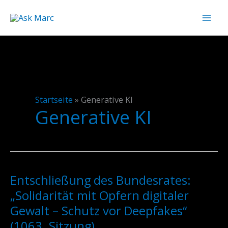
Zum
Inhalt
springen
Startseite
»
Generative KI
Generative KI
Entschließung des Bundesrates:
Entschließung
des
„Solidarität mit Opfern digitaler
Bundesrates:
Gewalt – Schutz vor Deepfakes“
„Solidarität
(1063. Sitzung)