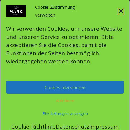
WordPress.org
Cookie-Zustimmung
verwalten
Sei auch Du verantwortlich und teile unsere
Wir verwenden Cookies, um unsere Website
journalistischen Nachrichten
und unseren Service zu optimieren. Bitte
akzeptieren Sie die Cookies, damit die
Funktionen der Seiten bestmöglich
wiedergegeben werden können.
Copyright © 2026 Ask Marc News | ein Produkt von
Cookies akzeptieren
Ablehnen
Impressum
Datenschutz
Einstellungen anzeigen
Cookie-Richtlinie
Datenschutz
Impressum