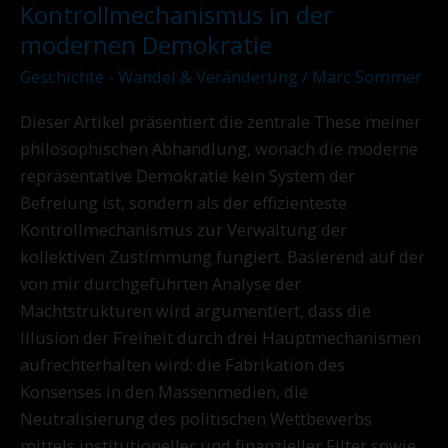
Herdeneffekt:
Kontrollmechanismus in der
Analyse
modernen Demokratie
des
Geschichte - Wandel & Veränderung
/
Marc Sommer
Kontrollmechanismus
in
Dieser Artikel präsentiert die zentrale These meiner
der
philosophischen Abhandlung, wonach die moderne
modernen
repräsentative Demokratie kein System der
Demokratie
Befreiung ist, sondern als der effizienteste
Kontrollmechanismus zur Verwaltung der
kollektiven Zustimmung fungiert. Basierend auf der
von mir durchgeführten Analyse der
Machtstrukturen wird argumentiert, dass die
Illusion der Freiheit durch drei Hauptmechanismen
aufrechterhalten wird: die Fabrikation des
Konsenses in den Massenmedien, die
Neutralisierung des politischen Wettbewerbs
mittels institutioneller und finanzieller Filter sowie